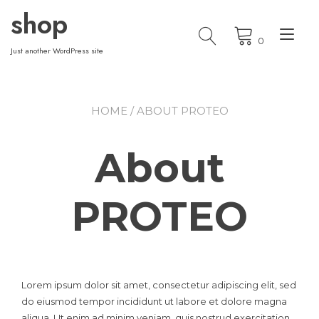
Skip
shop
to
Tog
content
0
nav
Just another WordPress site
HOME
/ ABOUT PROTEO
About
PROTEO
Lorem ipsum dolor sit amet, consectetur adipiscing elit, sed
do eiusmod tempor incididunt ut labore et dolore magna
aliqua. Ut enim ad minim veniam, quis nostrud exercitation